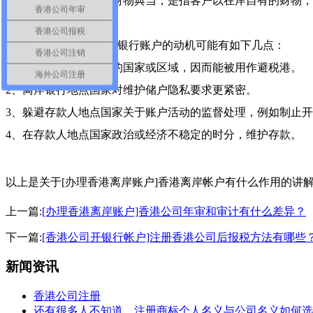
4、受信人以在岸自有财物典当，是指客户以在岸自有的财物
香港公司年审
香港公司报税
此外，存款者开设离岸银行账户的动机可能有如下几点：
香港公司注销
1、银行坐落税率较低的国家或区域，因而能被用作避税港。
海外公司注册
2、离岸银行地点国家对维护储户隐私要求更紧密。
3、躲避存款人地点国家关于账户活动的监督处理，例如制止
4、在存款人地点国家政治或经济不稳定的时分，维护存款。
以上是关于
[
办理香港离岸账户
]香港离岸帐户有什么作用
的讲
上一篇:
[办理香港离岸账户]香港公司年审和审计有什么差异？
下一篇:
[香港公司开银行帐户]注册香港公司后报税方法有哪些
新闻资讯
香港公司注册
还有很多人不知道，注册商标个人名义与公司名义如何选