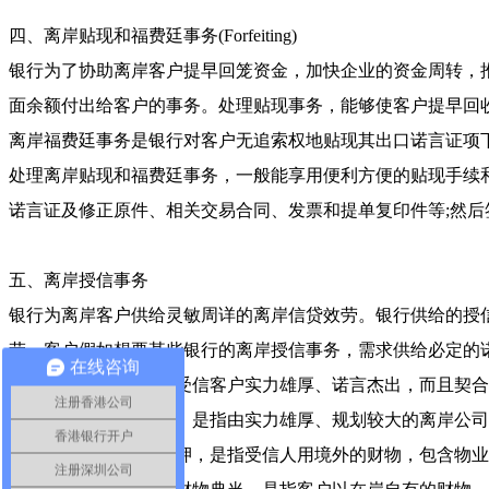
四、离岸贴现和福费廷事务(Forfeiting)
银行为了协助离岸客户提早回笼资金，加快企业的资金周转，
面余额付出给客户的事务。处理贴现事务，能够使客户提早回
离岸福费廷事务是银行对客户无追索权地贴现其出口诺言证项
处理离岸贴现和福费廷事务，一般能享用便利方便的贴现手续和
诺言证及修正原件、相关交易合同、发票和提单复印件等;然
五、离岸授信事务
银行为离岸客户供给灵敏周详的离岸信贷效劳。银行供给的授信
劳。客户假如想要某些银行的离岸授信事务，需求供给必定的
在线咨询
1、诺言方法，这要求受信客户实力雄厚、诺言杰出，而且契
注册香港公司
2、离岸公司确保担保，是指由实力雄厚、规划较大的离岸公
香港银行开户
3、离岸财物典当或质押，是指受信人用境外的财物，包含物
注册深圳公司