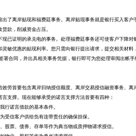
推出了离岸贴现和福费廷事务。离岸贴现事务就是银行买入客户
收货款，削减资金占压。
下现已证明的承兑电的事务。处理福费廷事务还可使客户下降对
灵敏优惠的贴现利率。您只需向银行提出请求，提交相关材料，
后签署合同，并出具相关事务凭据，银行即可为您处理审阅出帐手
效劳首要包含离岸归纳授信额度、离岸交易授信融资事务、离岸
诺言支撑。现在能够承受的诺言支撑方法首要有四种：
合我行诺言借款的基本条件。
司为受信客户供给负有连带责任的确保担保。
业、股票、债券、存单等作为典当物或质押物请求授信。